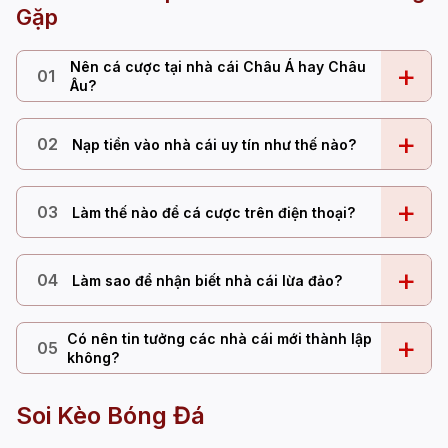
Gặp
Nên cá cược tại nhà cái Châu Á hay Châu
+
01
Âu?
+
02
Nạp tiền vào nhà cái uy tín như thế nào?
+
03
Làm thế nào để cá cược trên điện thoại?
+
04
Làm sao để nhận biết nhà cái lừa đảo?
Có nên tin tưởng các nhà cái mới thành lập
+
05
không?
Soi Kèo Bóng Đá