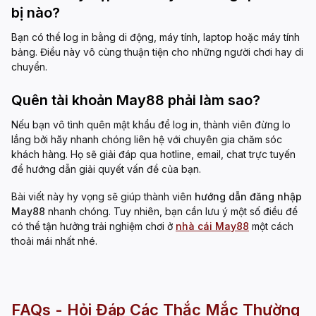
bị nào?
Bạn có thể log in bằng di động, máy tính, laptop hoặc máy tính
bảng. Điều này vô cùng thuận tiện cho những người chơi hay di
chuyển.
Quên tài khoản May88 phải làm sao?
Nếu bạn vô tình quên mật khẩu để log in, thành viên đừng lo
lắng bởi hãy nhanh chóng liên hệ với chuyên gia chăm sóc
khách hàng. Họ sẽ giải đáp qua hotline, email, chat trực tuyến
để hướng dẫn giải quyết vấn đề của bạn.
Bài viết này hy vọng sẽ giúp thành viên
hướng dẫn đăng nhập
May88
nhanh chóng. Tuy nhiên, bạn cần lưu ý một số điều để
có thể tận hưởng trải nghiệm chơi ở
nhà cái May88
một cách
thoải mái nhất nhé.
FAQs - Hỏi Đáp Các Thắc Mắc Thường