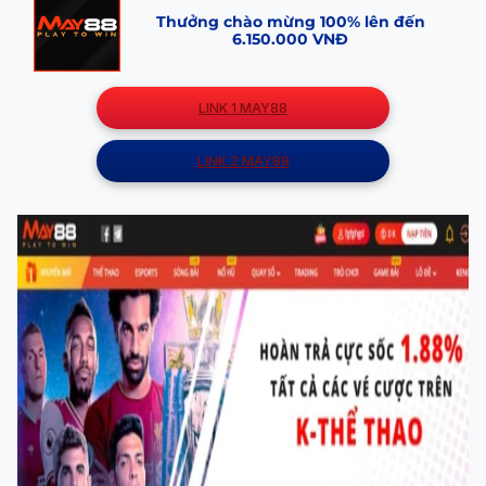
Thưởng chào mừng 100% lên đến
6.150.000 VNĐ
LINK 1 MAY88
LINK 2 MAY88