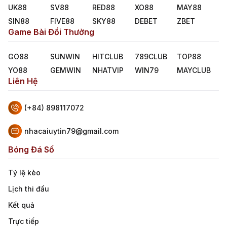
UK88
SV88
RED88
XO88
MAY88
SIN88
FIVE88
SKY88
DEBET
ZBET
Game Bài Đổi Thưởng
GO88
SUNWIN
HITCLUB
789CLUB
TOP88
YO88
GEMWIN
NHATVIP
WIN79
MAYCLUB
Liên Hệ
(+84) 898117072
nhacaiuytin79@gmail.com
Bóng Đá Số
Tỷ lệ kèo
Lịch thi đấu
Kết quả
Trực tiếp