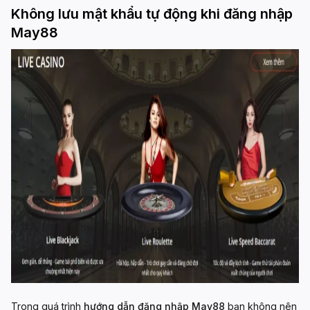
Không lưu mật khẩu tự động khi đăng nhập
May88
Trong quá trình
hướng dẫn đăng nhập May88
bạn không nên