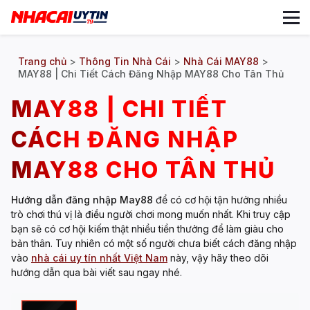
Trang chủ
>
Thông Tin Nhà Cái
>
Nhà Cái MAY88
>
MAY88 | Chi Tiết Cách Đăng Nhập MAY88 Cho Tân Thủ
MAY88 | CHI TIẾT
CÁCH ĐĂNG NHẬP
MAY88 CHO TÂN THỦ
Hướng dẫn đăng nhập May88
để có cơ hội tận hưởng nhiều
trò chơi thú vị là điều người chơi mong muốn nhất. Khi truy cập
bạn sẽ có cơ hội kiếm thật nhiều tiền thưởng để làm giàu cho
bản thân. Tuy nhiên có một số người chưa biết cách đăng nhập
vào
nhà cái uy tín nhất Việt Nam
này, vậy hãy theo dõi
hướng dẫn qua bài viết sau ngay nhé.